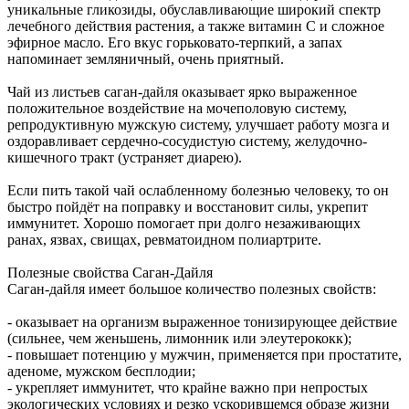
уникальные гликозиды, обуславливающие широкий спектр
лечебного действия растения, а также витамин С и сложное
эфирное масло. Его вкус горьковато-терпкий, а запах
напоминает земляничный, очень приятный.
Чай из листьев саган-дайля оказывает ярко выраженное
положительное воздействие на мочеполовую систему,
репродуктивную мужскую систему, улучшает работу мозга и
оздоравливает сердечно-сосудистую систему, желудочно-
кишечного тракт (устраняет диарею).
Если пить такой чай ослабленному болезнью человеку, то он
быстро пойдёт на поправку и восстановит силы, укрепит
иммунитет. Хорошо помогает при долго незаживающих
ранах, язвах, свищах, ревматоидном полиартрите.
Полезные свойства Саган-Дайля
Саган-дайля имеет большое количество полезных свойств:
- оказывает на организм выраженное тонизирующее действие
(сильнее, чем женьшень, лимонник или элеутерококк);
- повышает потенцию у мужчин, применяется при простатите,
аденоме, мужском бесплодии;
- укрепляет иммунитет, что крайне важно при непростых
экологических условиях и резко ускорившемся образе жизни