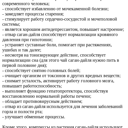
современного человека;
- способствует избавлению от мочекаменной болезни;
- замедляет процессы старения;
- стимулирует работу сердечно-сосудистой и мочеполовой
системы;
- является хорошим антидепрессантом, повышает настроение;
- отвар саган-дайля способствует нормализации кровяного
давления при гипотонии;
- устраняет суставные боли, помогает при растяжениях,
ушибах и так далее;
- несмотря на тонизирующее действие, способствует
нормализации сна (для этого чай саган-дайля нужно пить в
первой половине дня);
- способствует снятию головных болей;
- очищает организм от токсинов и других вредных веществ;
- снимает усталость, активирует работу головного мозга,
повышает работоспособность;
- выполняет функцию гепатопротектора, способствуя
восстановлению нормальной работы печени;
- обладает противовирусным действием;
- отвар из саган-дайля используется для лечения заболеваний
горла и полости рта;
- улучшает обменные процессы.
Кроме этого, компрессы из растения саган-дайля используют