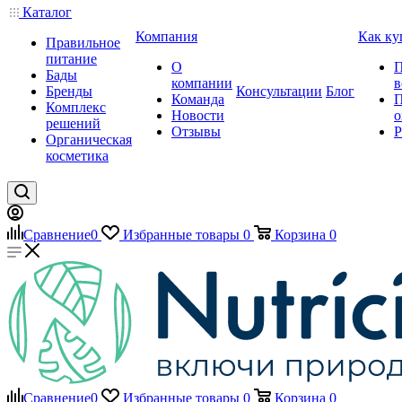
Каталог
Компания
Как ку
Правильное
питание
О
П
Бады
компании
в
Бренды
Консультации
Блог
Команда
П
Комплекс
Новости
о
решений
Отзывы
Р
Органическая
косметика
Сравнение
0
Избранные товары
0
Корзина
0
Сравнение
0
Избранные товары
0
Корзина
0