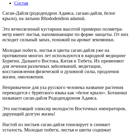
Состав
Саган-Дайля (рододендрон Адамса, сагаан-дайля, белое
крыло), на латыни Rhododendron adamsii.
Это вечнозеленый кустарник высотой примерно полметра-
метр имеет листья, напоминающие по форме ланцеты. От них
исходит сильный запах, похожий на аромат земляники.
Молодые побеги, листья и цветы саган-дайля уже на
протяжении многих лет используются в народной медицине
Бурятии, Дальнего Востока, Китая и Тибета. Их применяют
для лечения различных заболеваний, медитации,
восстановления физической и духовной силы, продления
жизни, омоложения.
Непривычное для уха русского человека название растения
переводится с бурятского языка как «белое крыло». Ботаники
называют саган-дайля Рододендроном Адамса.
Это настоящий эликсир молодости Восточных императоров,
дарующий долгую жизнь!
Настой из листьев саган-дайля тонизирует и снимает
усталость. Молодые побеги, листья и цветы содержат