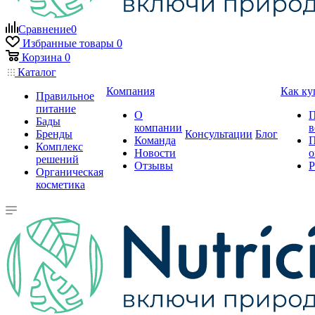
Сравнение
0
Избранные товары
0
Корзина
0
Каталог
Компания
Как ку
Правильное
питание
О
П
Бады
компании
в
Бренды
Консультации
Блог
Команда
П
Комплекс
Новости
о
решений
Отзывы
Р
Органическая
косметика