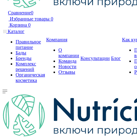
Сравнение
0
Избранные товары
0
Корзина
0
Каталог
Компания
Как ку
Правильное
питание
О
П
Бады
компании
в
Бренды
Консультации
Блог
Команда
П
Комплекс
Новости
о
решений
Отзывы
Р
Органическая
косметика