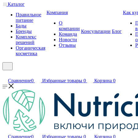
Каталог
Компания
Как ку
Правильное
питание
О
П
Бады
компании
в
Бренды
Консультации
Блог
Команда
П
Комплекс
Новости
о
решений
Отзывы
Р
Органическая
косметика
Сравнение
0
Избранные товары
0
Корзина
0
Сравнение
0
Избранные товары
0
Корзина
0