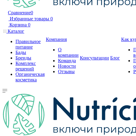
Сравнение
0
Избранные товары
0
Корзина
0
Каталог
Компания
Как ку
Правильное
питание
О
П
Бады
компании
в
Бренды
Консультации
Блог
Команда
П
Комплекс
Новости
о
решений
Отзывы
Р
Органическая
косметика