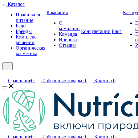
Каталог
Компания
Как ку
Правильное
питание
О
П
Бады
компании
в
Бренды
Консультации
Блог
Команда
П
Комплекс
Новости
о
решений
Отзывы
Р
Органическая
косметика
Сравнение
0
Избранные товары
0
Корзина
0
Сравнение
0
Избранные товары
0
Корзина
0