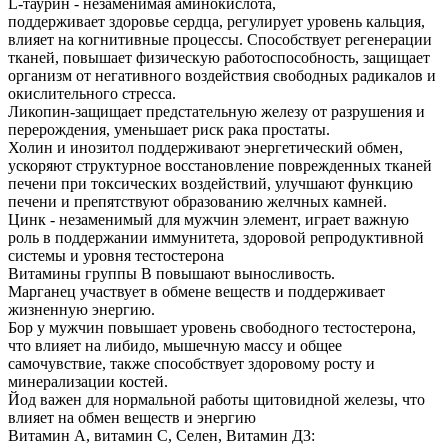
L-таурин - незаменимая аминокислота,
поддерживает здоровье сердца, регулирует уровень кальция,
влияет на когнитивные процессы. Способствует регенерации
тканей, повышает физическую работоспособность, защищает
организм от негативного воздействия свободных радикалов и
окислительного стресса.
Ликопин-защищает предстательную железу от разрушения и
перерождения, уменьшает риск рака простаты.
Холин и инозитол поддерживают энергетический обмен,
ускоряют структурное восстановление поврежденных тканей
печени при токсических воздействий, улучшают функцию
печени и препятствуют образованию желчных камней.
Цинк - незаменимый для мужчин элемент, играет важную
роль в поддержании иммунитета, здоровой репродуктивной
системы и уровня тестостерона
Витамины группы В повышают выносливость.
Марганец участвует в обмене веществ и поддерживает
жизненную энергию.
Бор у мужчин повышает уровень свободного тестостерона,
что влияет на либидо, мышечную массу и общее
самочувствие, также способствует здоровому росту и
минерализации костей.
Йод важен для нормальной работы щитовидной железы, что
влияет на обмен веществ и энергию
Витамин А, витамин С, Селен, Витамин Д3: