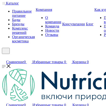
Каталог
Компания
Как ку
Правильное
питание
О
П
Бады
компании
в
Бренды
Консультации
Блог
Команда
П
Комплекс
Новости
о
решений
Отзывы
Р
Органическая
косметика
Сравнение
0
Избранные товары
0
Корзина
0
Сравнение
0
Избранные товары
0
Корзина
0