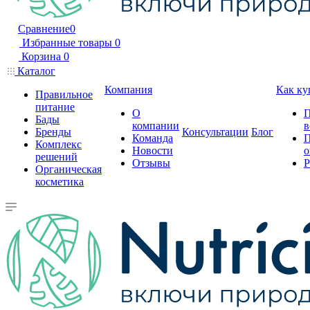
Сравнение
0
Избранные товары
0
Корзина
0
Каталог
Компания
Как ку
Правильное
питание
О
П
Бады
компании
в
Бренды
Консультации
Блог
Команда
П
Комплекс
Новости
о
решений
Отзывы
Р
Органическая
косметика