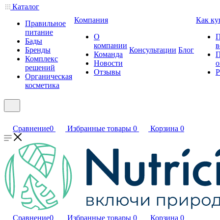
Каталог
Компания
Как ку
Правильное
питание
О
П
Бады
компании
в
Бренды
Консультации
Блог
Команда
П
Комплекс
Новости
о
решений
Отзывы
Р
Органическая
косметика
Сравнение
0
Избранные товары
0
Корзина
0
Сравнение
0
Избранные товары
0
Корзина
0