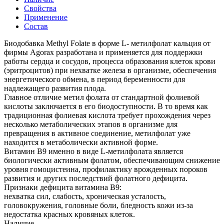
Свойства
Применение
Состав
Биодобавка Methyl Folate в форме L- метилфолат кальция от
фирмы Agorax разработана и применяется для поддержки
работы сердца и сосудов, процесса образования клеток крови
(эритроцитов) при нехватке железа в организме, обеспечения
энергетического обмена, в период беременности для
надлежащего развития плода.
Главное отличие метил фолата от стандартной фолиевой
кислоты заключается в его биодоступности. В то время как
традиционная фолиевая кислота требует прохождения через
несколько метаболических этапов в организме для
превращения в активное соединение, метилфолат уже
находится в метаболически активной форме.
Витамин В9 именно в виде L-метилфолата является
биологически активным фолатом, обеспечивающим снижение
уровня гомоцистеина, профилактику врожденных пороков
развития и других последствий фолатного дефицита.
Признаки дефицита витамина В9:
нехватка сил, слабость, хроническая усталость,
головокружения, головные боли, бледность кожи из-за
недостатка красных кровяных клеток.
Наличие