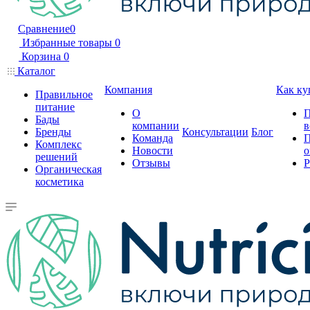
Сравнение
0
Избранные товары
0
Корзина
0
Каталог
Компания
Как ку
Правильное
питание
О
П
Бады
компании
в
Бренды
Консультации
Блог
Команда
П
Комплекс
Новости
о
решений
Отзывы
Р
Органическая
косметика