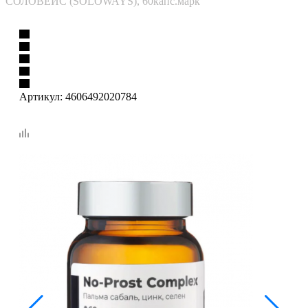
СОЛОВЕЙС (SOLOWAYS), 60капс.марк
Артикул:
4606492020784