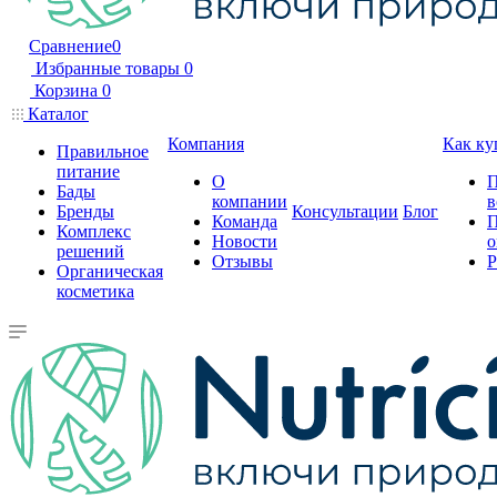
Сравнение
0
Избранные товары
0
Корзина
0
Каталог
Компания
Как ку
Правильное
питание
О
П
Бады
компании
в
Бренды
Консультации
Блог
Команда
П
Комплекс
Новости
о
решений
Отзывы
Р
Органическая
косметика