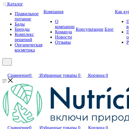
Каталог
Компания
Как ку
Правильное
питание
О
П
Бады
компании
в
Бренды
Консультации
Блог
Команда
П
Комплекс
Новости
о
решений
Отзывы
Р
Органическая
косметика
Сравнение
0
Избранные товары
0
Корзина
0
Сравнение
0
Избранные товары
0
Корзина
0