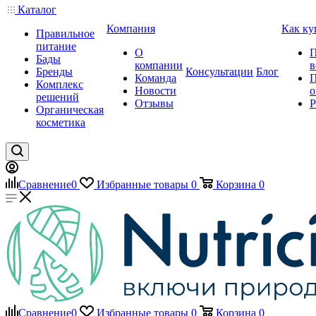
Каталог
Компания
Как ку
Правильное
питание
О
П
Бады
компании
в
Бренды
Консультации
Блог
Команда
П
Комплекс
Новости
о
решений
Отзывы
Р
Органическая
косметика
Сравнение
0
Избранные товары
0
Корзина
0
Сравнение
0
Избранные товары
0
Корзина
0