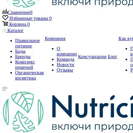
Сравнение
0
Избранные товары
0
Корзина
0
Каталог
Компания
Как ку
Правильное
питание
О
П
Бады
компании
в
Бренды
Консультации
Блог
Команда
П
Комплекс
Новости
о
решений
Отзывы
Р
Органическая
косметика