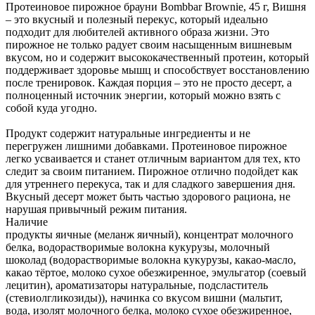
Протеиновое пирожное брауни Bombbar Brownie, 45 г, Вишня
– это вкусный и полезный перекус, который идеально
подходит для любителей активного образа жизни. Это
пирожное не только радует своим насыщенным вишневым
вкусом, но и содержит высококачественный протеин, который
поддерживает здоровье мышц и способствует восстановлению
после тренировок. Каждая порция – это не просто десерт, а
полноценный источник энергии, который можно взять с
собой куда угодно.
Продукт содержит натуральные ингредиенты и не
перегружен лишними добавками. Протеиновое пирожное
легко усваивается и станет отличным вариантом для тех, кто
следит за своим питанием. Пирожное отлично подойдет как
для утреннего перекуса, так и для сладкого завершения дня.
Вкусный десерт может быть частью здорового рациона, не
нарушая привычный режим питания.
Наличие
продукты яичные (меланж яичный), концентрат молочного
белка, водорастворимые волокна кукурузы, молочный
шоколад (водорастворимые волокна кукурузы, какао-масло,
какао тёртое, молоко сухое обезжиренное, эмульгатор (соевый
лецитин), ароматизаторы натуральные, подсластитель
(стевиолгликозиды)), начинка со вкусом вишни (мальтит,
вода, изолят молочного белка, молоко сухое обезжиренное,