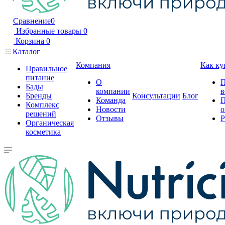
Сравнение
0
Избранные товары
0
Корзина
0
Каталог
Компания
Как ку
Правильное
питание
О
П
Бады
компании
в
Бренды
Консультации
Блог
Команда
П
Комплекс
Новости
о
решений
Отзывы
Р
Органическая
косметика