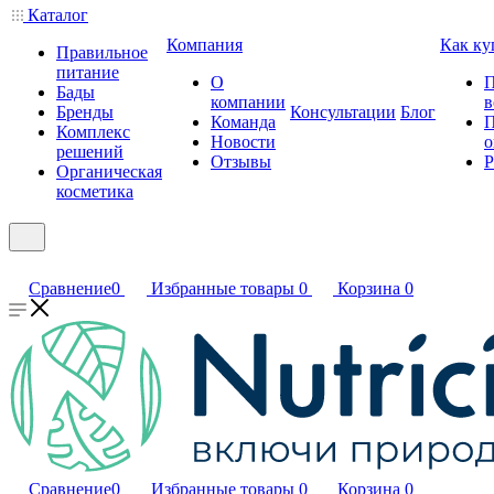
Каталог
Компания
Как ку
Правильное
питание
О
П
Бады
компании
в
Бренды
Консультации
Блог
Команда
П
Комплекс
Новости
о
решений
Отзывы
Р
Органическая
косметика
Сравнение
0
Избранные товары
0
Корзина
0
Сравнение
0
Избранные товары
0
Корзина
0