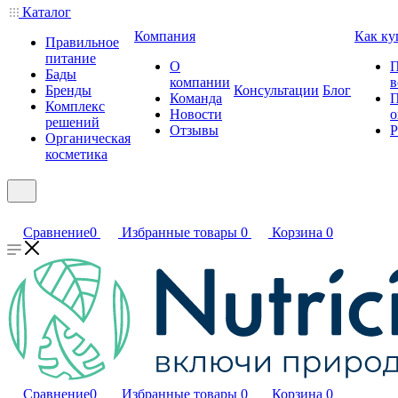
Каталог
Компания
Как ку
Правильное
питание
О
П
Бады
компании
в
Бренды
Консультации
Блог
Команда
П
Комплекс
Новости
о
решений
Отзывы
Р
Органическая
косметика
Сравнение
0
Избранные товары
0
Корзина
0
Сравнение
0
Избранные товары
0
Корзина
0