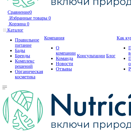
Сравнение
0
Избранные товары
0
Корзина
0
Каталог
Компания
Как ку
Правильное
питание
О
П
Бады
компании
в
Бренды
Консультации
Блог
Команда
П
Комплекс
Новости
о
решений
Отзывы
Р
Органическая
косметика