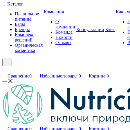
Каталог
Компания
Как ку
Правильное
питание
О
П
Бады
компании
в
Бренды
Консультации
Блог
Команда
П
Комплекс
Новости
о
решений
Отзывы
Р
Органическая
косметика
Сравнение
0
Избранные товары
0
Корзина
0
Сравнение
0
Избранные товары
0
Корзина
0