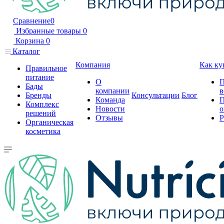
Сравнение
0
Избранные товары
0
Корзина
0
Каталог
Компания
Как ку
Правильное
питание
О
П
Бады
компании
в
Бренды
Консультации
Блог
Команда
П
Комплекс
Новости
о
решений
Отзывы
Р
Органическая
косметика