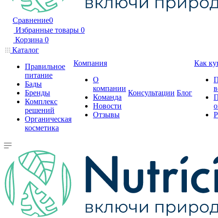
Сравнение
0
Избранные товары
0
Корзина
0
Каталог
Компания
Как ку
Правильное
питание
О
П
Бады
компании
в
Бренды
Консультации
Блог
Команда
П
Комплекс
Новости
о
решений
Отзывы
Р
Органическая
косметика