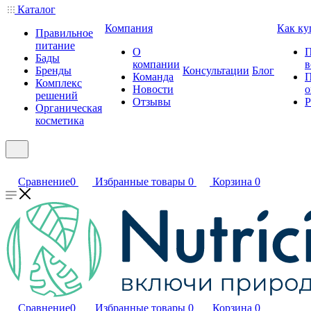
Каталог
Компания
Как ку
Правильное
питание
О
П
Бады
компании
в
Бренды
Консультации
Блог
Команда
П
Комплекс
Новости
о
решений
Отзывы
Р
Органическая
косметика
Сравнение
0
Избранные товары
0
Корзина
0
Сравнение
0
Избранные товары
0
Корзина
0