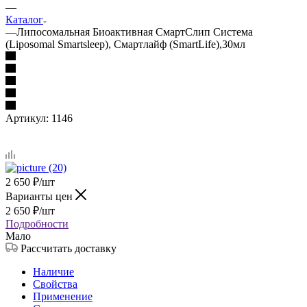
—
Каталог
—
Липосомальная Биоактивная СмартСлип Система
(Liposomal Smartsleep), Смартлайф (SmartLife),30мл
Артикул:
1146
2 650
₽
/шт
Варианты цен
2 650
₽
/шт
Подробности
Мало
Рассчитать доставку
Наличие
Свойства
Применение