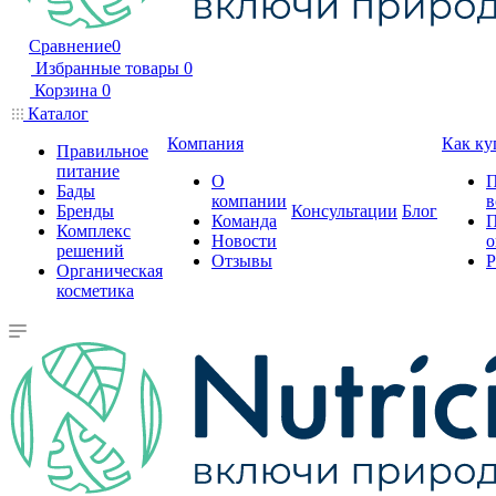
Сравнение
0
Избранные товары
0
Корзина
0
Каталог
Компания
Как ку
Правильное
питание
О
П
Бады
компании
в
Бренды
Консультации
Блог
Команда
П
Комплекс
Новости
о
решений
Отзывы
Р
Органическая
косметика