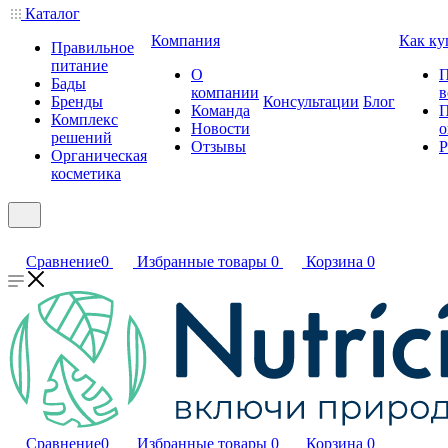
Каталог
Компания
Как ку
Правильное
питание
О
П
Бады
компании
в
Бренды
Консультации
Блог
Команда
П
Комплекс
Новости
о
решений
Отзывы
Р
Органическая
косметика
Сравнение
0
Избранные товары
0
Корзина
0
Сравнение
0
Избранные товары
0
Корзина
0