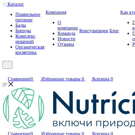
Каталог
Компания
Как ку
Правильное
питание
О
П
Бады
компании
в
Бренды
Консультации
Блог
Команда
П
Комплекс
Новости
о
решений
Отзывы
Р
Органическая
косметика
Сравнение
0
Избранные товары
0
Корзина
0
Сравнение
0
Избранные товары
0
Корзина
0