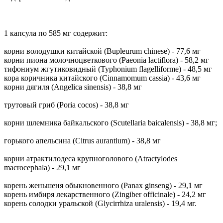
1 капсула по 585 мг содержит:
корни володушки китайской (Bupleurum chinese) - 77,6 мг
корни пиона молочноцветкового (Paeonia lactiflora) - 58,2 мг
тифониум жгутиковидный (Typhonium flagelliforme) - 48,5 мг
кора коричника китайского (Cinnamomum cassia) - 43,6 мг
корни дягиля (Angelica sinensis) - 38,8 мг
трутовый гриб (Poria cocos) - 38,8 мг
корни шлемника байкальского (Scutellaria baicalensis) - 38,8 мг;
горького апельсина (Citrus aurantium) - 38,8 мг
корни атрактилодеса крупноголового (Atractylodes
macrocеphala) - 29,1 мг
корень женьшеня обыкновенного (Panax ginseng) - 29,1 мг
корень имбиря лекарственного (Zingiber officinale) - 24,2 мг
корень солодки уральской (Glycirrhiza uralensis) - 19,4 мг.