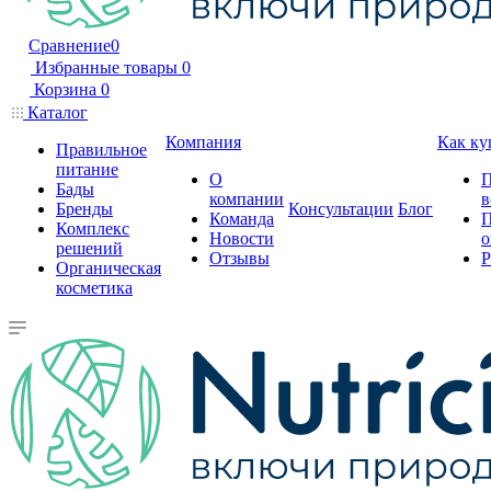
Сравнение
0
Избранные товары
0
Корзина
0
Каталог
Компания
Как ку
Правильное
питание
О
П
Бады
компании
в
Бренды
Консультации
Блог
Команда
П
Комплекс
Новости
о
решений
Отзывы
Р
Органическая
косметика