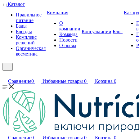
Каталог
Компания
Как ку
Правильное
питание
О
П
Бады
компании
в
Бренды
Консультации
Блог
Команда
П
Комплекс
Новости
о
решений
Отзывы
Р
Органическая
косметика
Сравнение
0
Избранные товары
0
Корзина
0
Сравнение
0
Избранные товары
0
Корзина
0