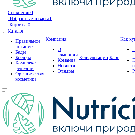
Сравнение
0
Избранные товары
0
Корзина
0
Каталог
Компания
Как ку
Правильное
питание
О
П
Бады
компании
в
Бренды
Консультации
Блог
Команда
П
Комплекс
Новости
о
решений
Отзывы
Р
Органическая
косметика