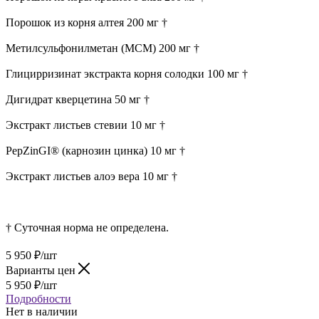
Порошок из корня алтея 200 мг †
Метилсульфонилметан (МСМ) 200 мг †
Глицирризинат экстракта корня солодки 100 мг †
Дигидрат кверцетина 50 мг †
Экстракт листьев стевии 10 мг †
PepZinGI® (карнозин цинка) 10 мг †
Экстракт листьев алоэ вера 10 мг †
† Суточная норма не определена.
5 950
₽
/шт
Варианты цен
5 950
₽
/шт
Подробности
Нет в наличии