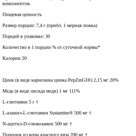
компонентов.
Пищевая ценность
Размер порции: 7,4 г (прибл. 1 мерная ложка)
Порций в упаковке: 30
Количество в 1 порции % от суточной нормы*
Калории 20
Цинк (в виде карнозина цинка PepZinGI®) 2,15 мг 20%
Медь (в виде оксида меди) 1 мг 111%
L-глютамин 5 г †
L-аланил-L-глютамин Sustamine® 500 мг †
N-ацетил-D-глюкозамин 500 мг †
Порошок из коры красного вяза 200 мг †