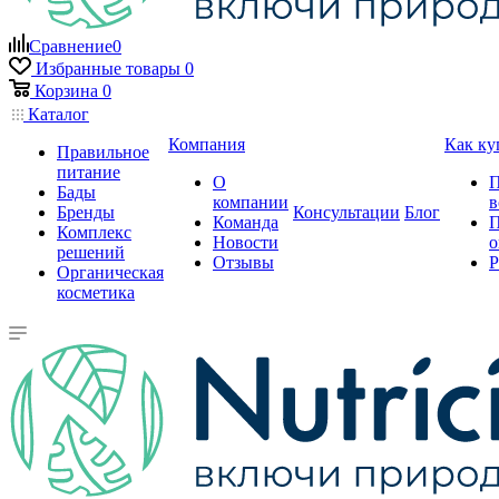
Сравнение
0
Избранные товары
0
Корзина
0
Каталог
Компания
Как ку
Правильное
питание
О
П
Бады
компании
в
Бренды
Консультации
Блог
Команда
П
Комплекс
Новости
о
решений
Отзывы
Р
Органическая
косметика