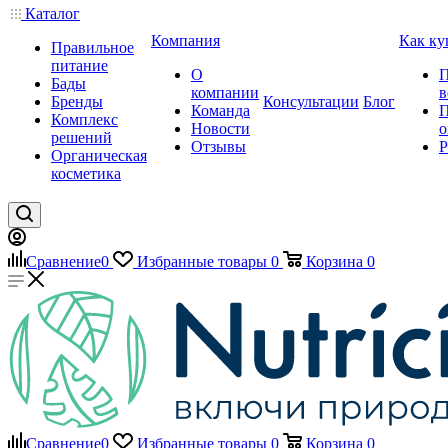
Каталог
Компания
Как ку
Правильное
питание
О
П
Бады
компании
в
Бренды
Консультации
Блог
Команда
П
Комплекс
Новости
о
решений
Отзывы
Р
Органическая
косметика
Сравнение
0
Избранные товары
0
Корзина
0
Сравнение
0
Избранные товары
0
Корзина
0