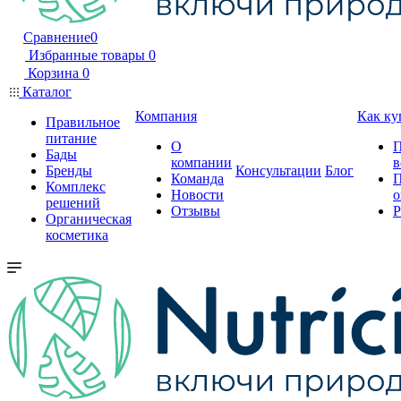
Сравнение
0
Избранные товары
0
Корзина
0
Каталог
Компания
Как ку
Правильное
питание
О
П
Бады
компании
в
Бренды
Консультации
Блог
Команда
П
Комплекс
Новости
о
решений
Отзывы
Р
Органическая
косметика