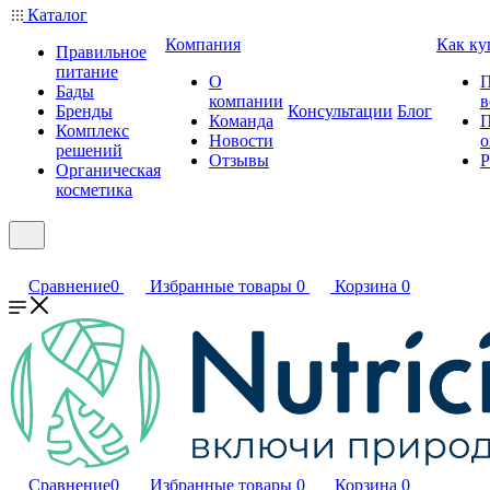
Каталог
Компания
Как ку
Правильное
питание
О
П
Бады
компании
в
Бренды
Консультации
Блог
Команда
П
Комплекс
Новости
о
решений
Отзывы
Р
Органическая
косметика
Сравнение
0
Избранные товары
0
Корзина
0
Сравнение
0
Избранные товары
0
Корзина
0