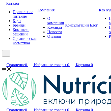
Каталог
Компания
Как ку
Правильное
питание
О
П
Бады
компании
в
Бренды
Консультации
Блог
Команда
П
Комплекс
Новости
о
решений
Отзывы
Р
Органическая
косметика
Сравнение
0
Избранные товары
0
Корзина
0
Сравнение
0
Избранные товары
0
Корзина
0