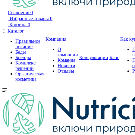
Сравнение
0
Избранные товары
0
Корзина
0
Каталог
Компания
Как ку
Правильное
питание
О
П
Бады
компании
в
Бренды
Консультации
Блог
Команда
П
Комплекс
Новости
о
решений
Отзывы
Р
Органическая
косметика