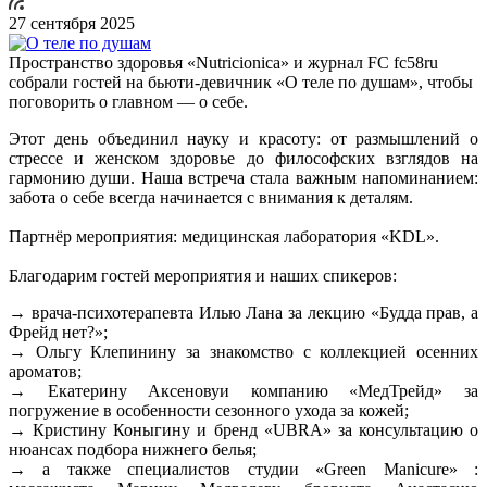
27 сентября 2025
Пространство здоровья «Nutricionica» и журнал FC fc58ru
собрали гостей на бьюти-девичник «О теле по душам», чтобы
поговорить о главном — о себе.
Этот день объединил науку и красоту: от размышлений о
стрессе и женском здоровье до философских взглядов на
гармонию души. Наша встреча стала важным напоминанием:
забота о себе всегда начинается с внимания к деталям.
Партнёр мероприятия: медицинская лаборатория «KDL».
Благодарим гостей мероприятия и наших спикеров:
→ врача-психотерапевта Илью Лана за лекцию «Будда прав, а
Фрейд нет?»;
→ Ольгу Клепинину за знакомство с коллекцией осенних
ароматов;
→ Екатерину Аксеновуи компанию «МедТрейд» за
погружение в особенности сезонного ухода за кожей;
→ Кристину Коныгину и бренд «UBRA» за консультацию о
нюансах подбора нижнего белья;
→ а также специалистов студии «Green Manicure» :