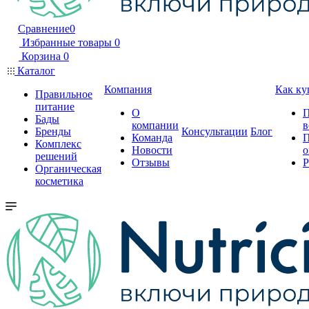
Сравнение
0
Избранные товары
0
Корзина
0
Каталог
Компания
Как ку
Правильное
питание
О
П
Бады
компании
в
Бренды
Консультации
Блог
Команда
П
Комплекс
Новости
о
решений
Отзывы
Р
Органическая
косметика