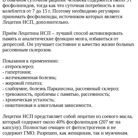
фосфолипидов, тогда как что суточная потребность в них
колеблется от 7 до 15 г. Поэтому необходимо регулярно
принимать фосфолипиды, источником которых является
Лецитин НСП, дополнительно.
Приём Лецитина НСП – лучший способ активизировать
память и аналитические функции мозга, избавиться от
депрессий. Он улучшает состояние и качество жизни больных
рассеянным склерозом.
Показания к применению:
- атеросклероз;
- гипертония;
- желчекаменная болезнь;
- жировой гепатоз;
- слабоумие, болезнь Паркинсона, рассеянный склероз;
- тревожность, проблемы с памятью, рассеянность;
- хроническая усталость;
- никотиновая и алкогольная зависимости.
Лецитин НСП представляет собой лецитин из соевого масла,
который содержит около 40% фосфолипидов (207 мг на
капсулу). Полностью очищен от фитоэстрогенов и не
содержит ГМО. Разрешен, как женщинам, так и мужчинам.