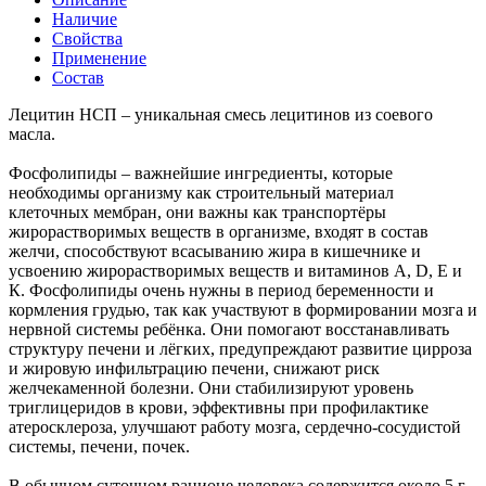
Наличие
Свойства
Применение
Состав
Лецитин НСП – уникальная смесь лецитинов из соевого
маслa.
Фосфолипиды – важнейшие ингредиенты, которые
необходимы организму как строительный материал
клеточных мембран, они важны как транспортёры
жирорастворимых веществ в организме, входят в состав
желчи, способствуют всасыванию жира в кишечнике и
усвоению жирорастворимых веществ и витаминов А, D, Е и
К. Фосфолипиды очень нужны в период беременности и
кормления грудью, так как участвуют в формировании мозга и
нервной системы ребёнка. Они помогают восстанавливать
структуру печени и лёгких, предупреждают развитие цирроза
и жировую инфильтрацию печени, снижают риск
желчекаменной болезни. Они стабилизируют уровень
триглицеридов в крови, эффективны при профилактике
атеросклероза, улучшают работу мозга, сердечно-сосудистой
системы, печени, почек.
В обычном суточном рационе человека содержится около 5 г