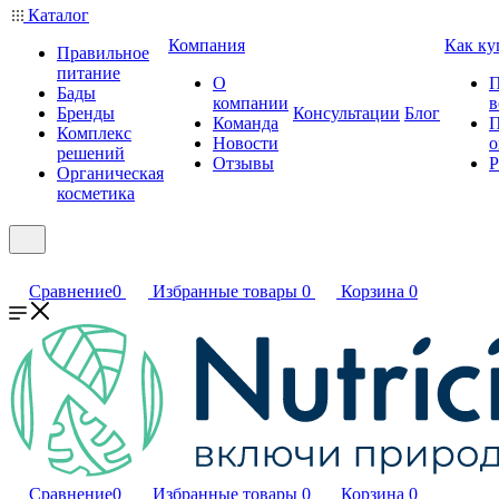
Каталог
Компания
Как ку
Правильное
питание
О
П
Бады
компании
в
Бренды
Консультации
Блог
Команда
П
Комплекс
Новости
о
решений
Отзывы
Р
Органическая
косметика
Сравнение
0
Избранные товары
0
Корзина
0
Сравнение
0
Избранные товары
0
Корзина
0