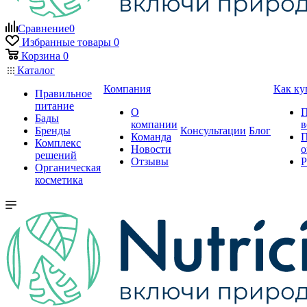
Сравнение
0
Избранные товары
0
Корзина
0
Каталог
Компания
Как ку
Правильное
питание
О
П
Бады
компании
в
Бренды
Консультации
Блог
Команда
П
Комплекс
Новости
о
решений
Отзывы
Р
Органическая
косметика