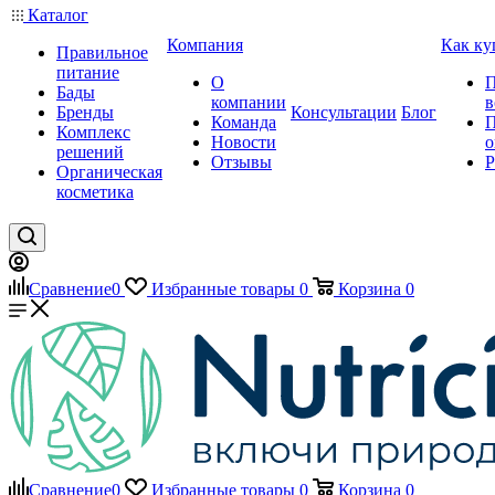
Каталог
Компания
Как ку
Правильное
питание
О
П
Бады
компании
в
Бренды
Консультации
Блог
Команда
П
Комплекс
Новости
о
решений
Отзывы
Р
Органическая
косметика
Сравнение
0
Избранные товары
0
Корзина
0
Сравнение
0
Избранные товары
0
Корзина
0