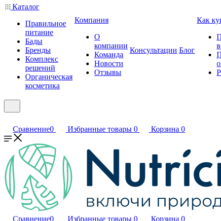
Каталог
Компания
Как ку
Правильное
питание
О
П
Бады
компании
в
Бренды
Консультации
Блог
Команда
П
Комплекс
Новости
о
решений
Отзывы
Р
Органическая
косметика
Сравнение
0
Избранные товары
0
Корзина
0
Сравнение
0
Избранные товары
0
Корзина
0