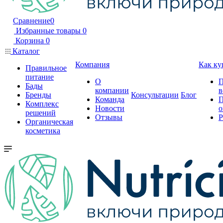
Сравнение
0
Избранные товары
0
Корзина
0
Каталог
Компания
Как ку
Правильное
питание
О
П
Бады
компании
в
Бренды
Консультации
Блог
Команда
П
Комплекс
Новости
о
решений
Отзывы
Р
Органическая
косметика