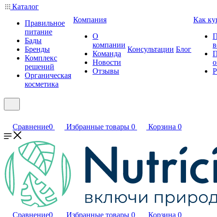
Каталог
Компания
Как ку
Правильное
питание
О
П
Бады
компании
в
Бренды
Консультации
Блог
Команда
П
Комплекс
Новости
о
решений
Отзывы
Р
Органическая
косметика
Сравнение
0
Избранные товары
0
Корзина
0
Сравнение
0
Избранные товары
0
Корзина
0