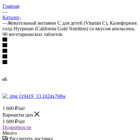
Главная
—
Каталог
—
Жевательный витамин С для детей (Vitamin C), Калифорния
голд Нутришн (California Gold Nutrition) со вкусом апельсина,
90 вегетарианских таблеток
1 600
₽
/шт
Варианты цен
1 600
₽
/шт
Подробности
Много
Рассчитать доставку