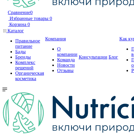
Сравнение
0
Избранные товары
0
Корзина
0
Каталог
Компания
Как ку
Правильное
питание
О
П
Бады
компании
в
Бренды
Консультации
Блог
Команда
П
Комплекс
Новости
о
решений
Отзывы
Р
Органическая
косметика