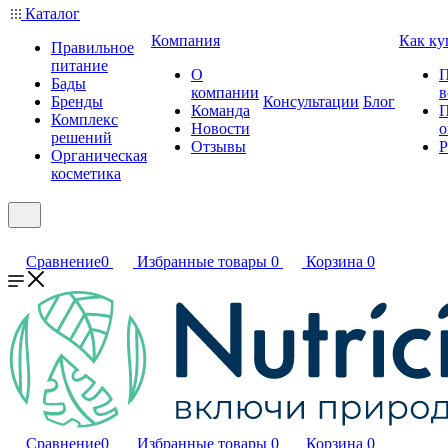
Каталог
Компания
Как ку
Правильное
питание
О
П
Бады
компании
в
Бренды
Консультации
Блог
Команда
П
Комплекс
Новости
о
решений
Отзывы
Р
Органическая
косметика
Сравнение
0
Избранные товары
0
Корзина
0
Сравнение
0
Избранные товары
0
Корзина
0