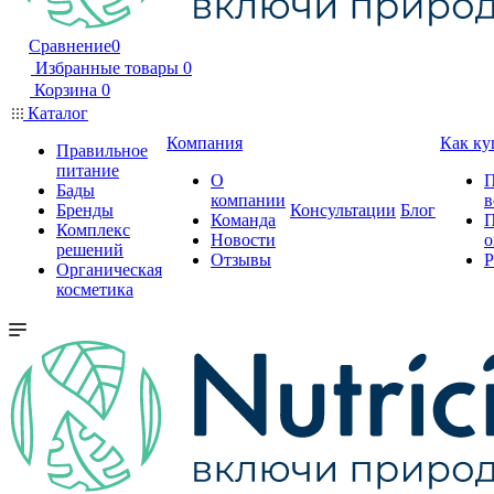
Сравнение
0
Избранные товары
0
Корзина
0
Каталог
Компания
Как ку
Правильное
питание
О
П
Бады
компании
в
Бренды
Консультации
Блог
Команда
П
Комплекс
Новости
о
решений
Отзывы
Р
Органическая
косметика