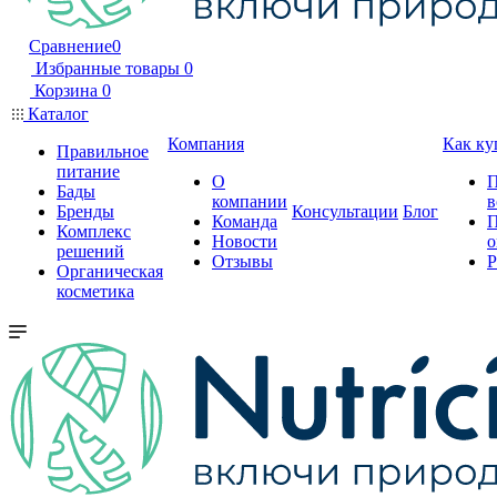
Сравнение
0
Избранные товары
0
Корзина
0
Каталог
Компания
Как ку
Правильное
питание
О
П
Бады
компании
в
Бренды
Консультации
Блог
Команда
П
Комплекс
Новости
о
решений
Отзывы
Р
Органическая
косметика