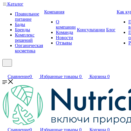
Каталог
Компания
Как ку
Правильное
питание
О
П
Бады
компании
в
Бренды
Консультации
Блог
Команда
П
Комплекс
Новости
о
решений
Отзывы
Р
Органическая
косметика
Сравнение
0
Избранные товары
0
Корзина
0
Сравнение
0
Избранные товары
0
Корзина
0