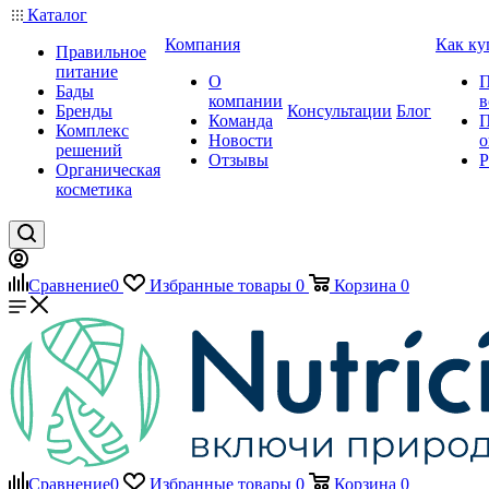
Каталог
Компания
Как ку
Правильное
питание
О
П
Бады
компании
в
Бренды
Консультации
Блог
Команда
П
Комплекс
Новости
о
решений
Отзывы
Р
Органическая
косметика
Сравнение
0
Избранные товары
0
Корзина
0
Сравнение
0
Избранные товары
0
Корзина
0