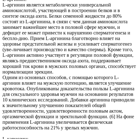
L-аргинин является метаболически универсальной
аминокислотой, участвующей в построении белков и в
синтезе оксида азота. Белки семенной жидкости до 80%
состоят из L-аргинина, в связи с чем данная аминокислота
занимает важнейшее место в половой сфере мужчин, и
дефицит ее может привести к нарушению сперматогенеза и
беспло-дию. Прием L-аргинина благотворно влияет на
здоровье предстательной железы и усиливает сперматогенез
(уве-личивает производство и качество спермы). Кроме того,
L-аргинин активно участвует в регуляции половой функции,
являясь предшественником оксида азота, поддерживает
хороший ток крови в мужских половых органах, способствует
нормализации эрекции.
Одним из основных способов, с помощью которого L-
аргинин влияет на мужскую потенцию, является улучшение
кровотока. Опубликованы доказательства пользы L-аргинина
для сексуального здоровья мужчин на основании результатов
10 клинических исследований. Добавки аргинина приводили
к значительному улучшению показателей общей
удовлетворенности, удовлетворенности половым актом,
оргазмической функции и эректильной функции. (6] На фоне
применения L-аргинина увеличивается физическая
работоспособность на 21% у зрелых мужчин.
L-карнозин: