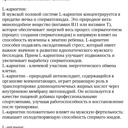
L-карнитин:
В мужской половой системе L-карнитин концентрируется в
придатке яичка и сперматозоидах. Это природное вита-
миноподобное вещество (витамин В11 или витамин Т),
которое обеспечивает энергией весь процесс сперматогенеза
(процесс создания сперматозоидов) и напрямую влияет на
способность мужчины к зачатию ребенка. L-карнитин
способен подавлять оксидативный стресс, который имеет
важное значение в развитии идиопатического мужского
бесплодия. Прием L-карнитина улучшает подвижность и
увеличивает выработку сперматозоидов.
L-карнитин - ключевой участник энергетического обмена
клетки.
L-карнитин - природный антиоксидант, содержащийся в
организме млекопитающих, играет решающую роль в
транспортировке длинноцепочечных жирных кислот через
внутреннюю мембрану митохондрий. Он используется в
качестве пищевой добавки профессиональными
спортсменами, улучшая работоспособность и восстановление
после тренировки.
L-карнитин положительно влияет на мужскую фертильность:
повышает оплодотворяющую способность спермато-зоидов.
L-аргинин: