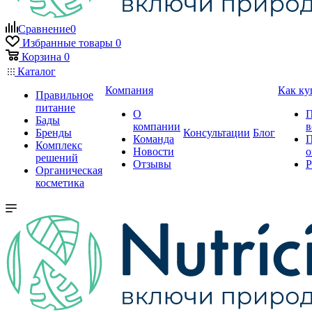
Сравнение
0
Избранные товары
0
Корзина
0
Каталог
Компания
Как ку
Правильное
питание
О
П
Бады
компании
в
Бренды
Консультации
Блог
Команда
П
Комплекс
Новости
о
решений
Отзывы
Р
Органическая
косметика