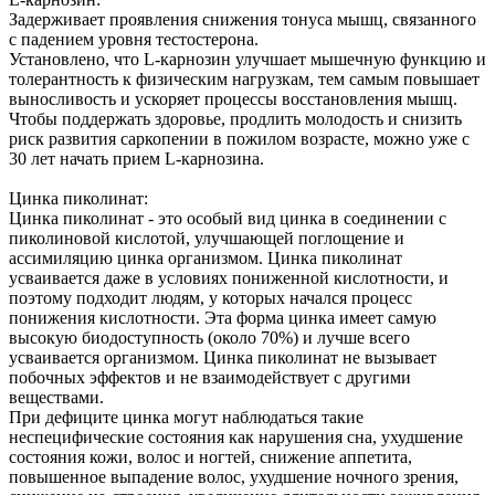
Задерживает проявления снижения тонуса мышц, связанного
с падением уровня тестостерона.
Установлено, что L-карнозин улучшает мышечную функцию и
толерантность к физическим нагрузкам, тем самым повышает
выносливость и ускоряет процессы восстановления мышц.
Чтобы поддержать здоровье, продлить молодость и снизить
риск развития саркопении в пожилом возрасте, можно уже с
30 лет начать прием L-карнозина.
Цинка пиколинат:
Цинка пиколинат - это особый вид цинка в соединении с
пиколиновой кислотой, улучшающей поглощение и
ассимиляцию цинка организмом. Цинка пиколинат
усваивается даже в условиях пониженной кислотности, и
поэтому подходит людям, у которых начался процесс
понижения кислотности. Эта форма цинка имеет самую
высокую биодоступность (около 70%) и лучше всего
усваивается организмом. Цинка пиколинат не вызывает
побочных эффектов и не взаимодействует с другими
веществами.
При дефиците цинка могут наблюдаться такие
неспецифические состояния как нарушения сна, ухудшение
состояния кожи, волос и ногтей, снижение аппетита,
повышенное выпадение волос, ухудшение ночного зрения,