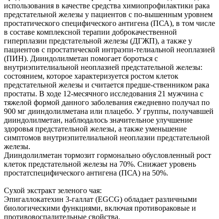
использования в качестве средства химиопрофилактики рака
предстательной железы у пациентов с по-вышенным уровнем
простатического специфического антигена (ПСА), в том числе
в составе комплексной терапии доброкачественной
гиперплазии предстательной железы (ДГЖП), а также у
пациентов с простатической интраэпи-телиальной неоплазией
(ПИН). Дииндолилметан помогает бороться с
внутриэпителиальной неоплазией предстательной железы:
состоянием, которое характеризуется ростом клеток
предстательной железы и считается предше-ственником рака
простаты. В ходе 12-месячного исследования 21 мужчина с
тяжелой формой данного заболевания ежедневно получал по
900 мг дииндолилметана или плацебо. У группы, получавшей
дииндолилметан, наблюдалось значительное улучшение
здоровья предстательной железы, а также уменьшение
симптомов внутриэпителиальной неоплазии предстательной
железы.
Дииндолилметан тормозит гормонально обусловленный рост
клеток предстательной железы на 70%. Снижает уровень
простатспецифического антигена (ПСА) на 50%.
Сухой экстракт зеленого чая:
Эпигаллокатехин 3-галлат (EGCG) обладает различными
биологическими функциями, включая противораковые и
противовоспалительные свойства.