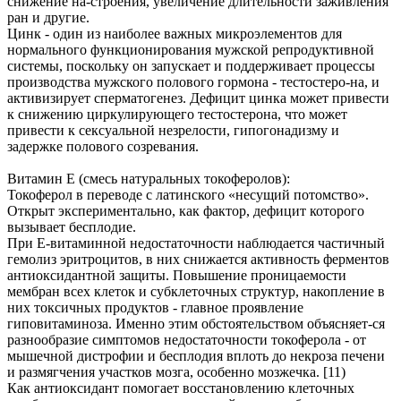
снижение на-строения, увеличение длительности заживления
ран и другие.
Цинк - один из наиболее важных микроэлементов для
нормального функционирования мужской репродуктивной
системы, поскольку он запускает и поддерживает процессы
производства мужского полового гормона - тестостеро-на, и
активизирует сперматогенез. Дефицит цинка может привести
к снижению циркулирующего тестостерона, что может
привести к сексуальной незрелости, гипогонадизму и
задержке полового созревания.
Витамин Е (смесь натуральных токоферолов):
Токоферол в переводе с латинского «несущий потомство».
Открыт экспериментально, как фактор, дефицит которого
вызывает бесплодие.
При Е-витаминной недостаточности наблюдается частичный
гемолиз эритроцитов, в них снижается активность ферментов
антиоксидантной защиты. Повышение проницаемости
мембран всех клеток и субклеточных структур, накопление в
них токсичных продуктов - главное проявление
гиповитаминоза. Именно этим обстоятельством объясняет-ся
разнообразие симптомов недостаточности токоферола - от
мышечной дистрофии и бесплодия вплоть до некроза печени
и размягчения участков мозга, особенно мозжечка. [11)
Как антиоксидант помогает восстановлению клеточных