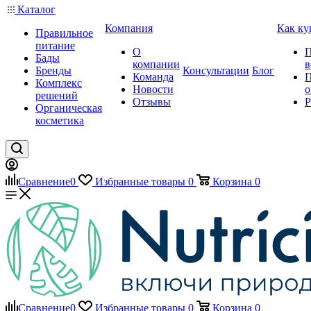
Каталог
Компания
Как ку
Правильное
питание
О
П
Бады
компании
в
Бренды
Консультации
Блог
Команда
П
Комплекс
Новости
о
решений
Отзывы
Р
Органическая
косметика
Сравнение
0
Избранные товары
0
Корзина
0
Сравнение
0
Избранные товары
0
Корзина
0