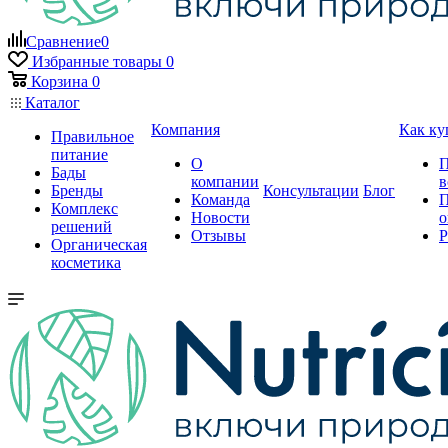
Сравнение
0
Избранные товары
0
Корзина
0
Каталог
Компания
Как ку
Правильное
питание
О
П
Бады
компании
в
Бренды
Консультации
Блог
Команда
П
Комплекс
Новости
о
решений
Отзывы
Р
Органическая
косметика