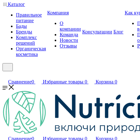
Каталог
Компания
Как ку
Правильное
питание
О
П
Бады
компании
в
Бренды
Консультации
Блог
Команда
П
Комплекс
Новости
о
решений
Отзывы
Р
Органическая
косметика
Сравнение
0
Избранные товары
0
Корзина
0
Сравнение
0
Избранные товары
0
Корзина
0