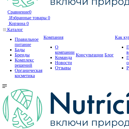
Сравнение
0
Избранные товары
0
Корзина
0
Каталог
Компания
Как ку
Правильное
питание
О
П
Бады
компании
в
Бренды
Консультации
Блог
Команда
П
Комплекс
Новости
о
решений
Отзывы
Р
Органическая
косметика