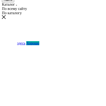
Каталог
По всему сайту
По каталогу
Мы используем файлы cookies и сервис Яндекс Метрика для
анализа посещаемости и улучшения работы сайта. Продолжая
пользоваться сайтом, вы соглашаетесь с использованием
cookies и обработкой данных сервисом Яндекс Метрика.
Чтобы ознакомиться с политикой конфиденциальности,
нажмите
здесь
.
Хорошо