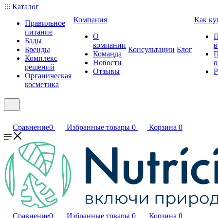
Каталог
Компания
Как ку
Правильное
питание
О
П
Бады
компании
в
Бренды
Консультации
Блог
Команда
П
Комплекс
Новости
о
решений
Отзывы
Р
Органическая
косметика
Сравнение
0
Избранные товары
0
Корзина
0
Сравнение
0
Избранные товары
0
Корзина
0