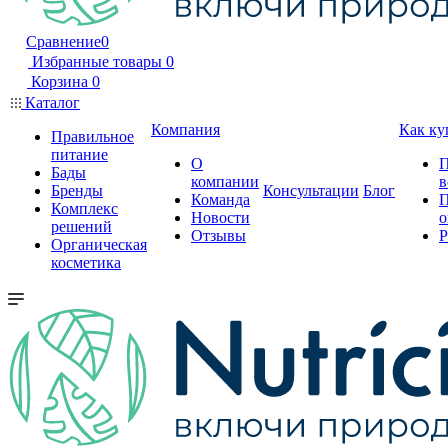
Сравнение
0
Избранные товары
0
Корзина
0
Каталог
Компания
Как ку
Правильное
питание
О
П
Бады
компании
в
Бренды
Консультации
Блог
Команда
П
Комплекс
Новости
о
решений
Отзывы
Р
Органическая
косметика