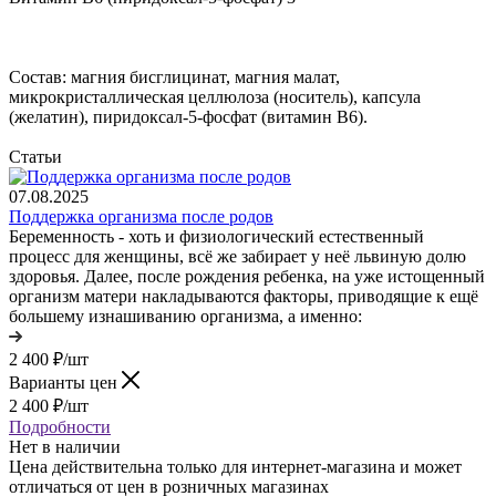
Состав: магния бисглицинат, магния малат,
микрокристаллическая целлюлоза (носитель), капсула
(желатин), пиридоксал-5-фосфат (витамин B6).
Статьи
07.08.2025
Поддержка организма после родов
Беременность - хоть и физиологический естественный
процесс для женщины, всё же забирает у неё львиную долю
здоровья. Далее, после рождения ребенка, на уже истощенный
организм матери накладываются факторы, приводящие к ещё
большему изнашиванию организма, а именно:
2 400
₽
/шт
Варианты цен
2 400
₽
/шт
Подробности
Нет в наличии
Цена действительна только для интернет-магазина и может
отличаться от цен в розничных магазинах