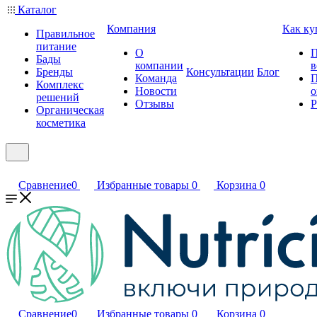
Каталог
Компания
Как ку
Правильное
питание
О
П
Бады
компании
в
Бренды
Консультации
Блог
Команда
П
Комплекс
Новости
о
решений
Отзывы
Р
Органическая
косметика
Сравнение
0
Избранные товары
0
Корзина
0
Сравнение
0
Избранные товары
0
Корзина
0