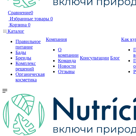
Сравнение
0
Избранные товары
0
Корзина
0
Каталог
Компания
Как ку
Правильное
питание
О
П
Бады
компании
в
Бренды
Консультации
Блог
Команда
П
Комплекс
Новости
о
решений
Отзывы
Р
Органическая
косметика