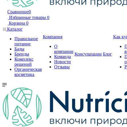
Сравнение
0
Избранные товары
0
Корзина
0
Каталог
Компания
Как ку
Правильное
питание
О
П
Бады
компании
в
Бренды
Консультации
Блог
Команда
П
Комплекс
Новости
о
решений
Отзывы
Р
Органическая
косметика