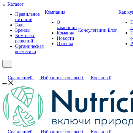
Каталог
Компания
Как ку
Правильное
питание
О
П
Бады
компании
в
Бренды
Консультации
Блог
Команда
П
Комплекс
Новости
о
решений
Отзывы
Р
Органическая
косметика
Сравнение
0
Избранные товары
0
Корзина
0
Сравнение
0
Избранные товары
0
Корзина
0