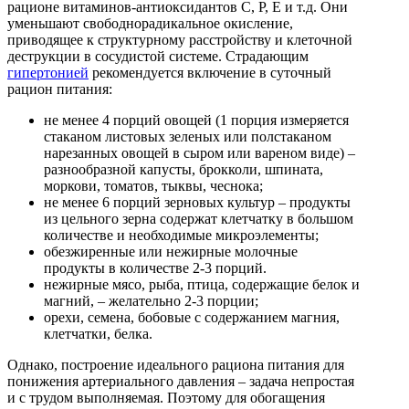
рационе витаминов-антиоксидантов C, P, E и т.д. Они
уменьшают свободнорадикальное окисление,
приводящее к структурному расстройству и клеточной
деструкции в сосудистой системе. Страдающим
гипертонией
рекомендуется включение в суточный
рацион питания:
не менее 4 порций овощей (1 порция измеряется
стаканом листовых зеленых или полстаканом
нарезанных овощей в сыром или вареном виде) –
разнообразной капусты, брокколи, шпината,
моркови, томатов, тыквы, чеснока;
не менее 6 порций зерновых культур – продукты
из цельного зерна содержат клетчатку в большом
количестве и необходимые микроэлементы;
обезжиренные или нежирные молочные
продукты в количестве 2-3 порций.
нежирные мясо, рыба, птица, содержащие белок и
магний, – желательно 2-3 порции;
орехи, семена, бобовые с содержанием магния,
клетчатки, белка.
Однако, построение идеального рациона питания для
понижения артериального давления – задача непростая
и с трудом выполняемая. Поэтому для обогащения