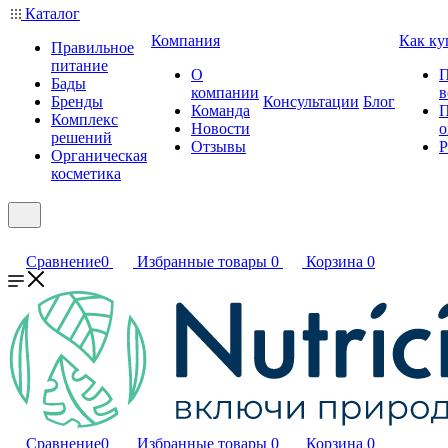
Каталог
Компания
Как ку
Правильное
питание
О
П
Бады
компании
в
Бренды
Консультации
Блог
Команда
П
Комплекс
Новости
о
решений
Отзывы
Р
Органическая
косметика
Сравнение
0
Избранные товары
0
Корзина
0
Сравнение
0
Избранные товары
0
Корзина
0