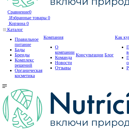
Сравнение
0
Избранные товары
0
Корзина
0
Каталог
Компания
Как ку
Правильное
питание
О
П
Бады
компании
в
Бренды
Консультации
Блог
Команда
П
Комплекс
Новости
о
решений
Отзывы
Р
Органическая
косметика