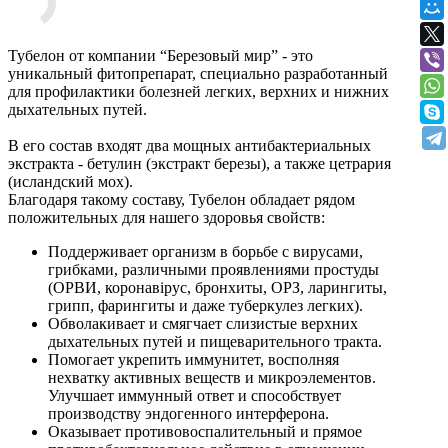
Тубелон от компании “Березовый мир” - это
уникальный фитопрепарат, специально разработанный
для профилактики болезней легких, верхних и нижних
дыхательных путей.
В его состав входят два мощных антибактериальных
экстракта - бетулин (экстракт березы), а также цетрария
(исландский мох).
Благодаря такому составу, Тубелон обладает рядом
положительных для нашего здоровья свойств:
Поддерживает организм в борьбе с вирусами,
грибками, различными проявлениями простуды
(ОРВИ, коронавiрyс, бронхиты, ОРЗ, ларингиты,
грипп, фарингиты и даже туберкулез легких).
Обволакивает и смягчает слизистые верхних
дыхательных путей и пищеварительного тракта.
Помогает укрепить иммунитет, восполняя
нехватку активных веществ и микроэлементов.
Улучшает иммунный ответ и способствует
производству эндогенного интерферона.
Оказывает противовоспалительный и прямое