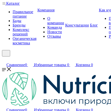
Каталог
Компания
Как ку
Правильное
питание
О
П
Бады
компании
в
Бренды
Консультации
Блог
Команда
П
Комплекс
Новости
о
решений
Отзывы
Р
Органическая
косметика
Сравнение
0
Избранные товары
0
Корзина
0
Сравнение
0
Избранные товары
0
Корзина
0