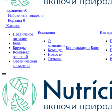
Сравнение
0
Избранные товары
0
Корзина
0
Каталог
Компания
Как ку
Правильное
питание
О
П
Бады
компании
в
Бренды
Консультации
Блог
Команда
П
Комплекс
Новости
о
решений
Отзывы
Р
Органическая
косметика