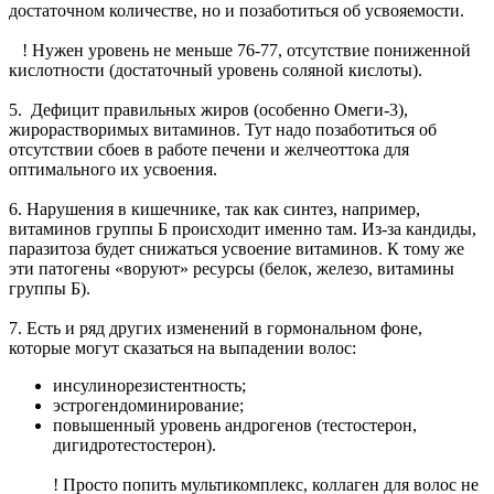
достаточном количестве, но и позаботиться об усвояемости.
! Нужен уровень не меньше 76-77, отсутствие пониженной
кислотности (достаточный уровень соляной кислоты).
5. Дефицит правильных жиров (особенно Омеги-3),
жирорастворимых витаминов. Тут надо позаботиться об
отсутствии сбоев в работе печени и желчеоттока для
оптимального их усвоения.
6. Нарушения в кишечнике, так как синтез, например,
витаминов группы Б происходит именно там. Из-за кандиды,
паразитоза будет снижаться усвоение витаминов. К тому же
эти патогены «воруют» ресурсы (белок, железо, витамины
группы Б).
7. Есть и ряд других изменений в гормональном фоне,
которые могут сказаться на выпадении волос:
инсулинорезистентность;
эстрогендоминирование;
повышенный уровень андрогенов (тестостерон,
дигидротестостерон).
! Просто попить мультикомплекс, коллаген для волос не