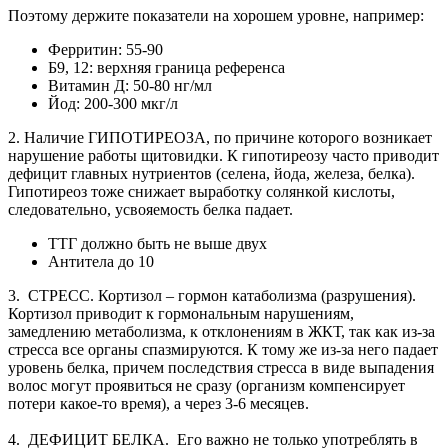
Поэтому держите показатели на хорошем уровне, например:
Ферритин: 55-90
Б9, 12: верхняя граница референса
Витамин Д: 50-80 нг/мл
Йод: 200-300 мкг/л
2. Наличие ГИПОТИРЕОЗА, по причине которого возникает
нарушение работы щитовидки. К гипотиреозу часто приводит
дефицит главных нутриентов (селена, йода, железа, белка).
Гипотиреоз тоже снижает выработку солянкой кислоты,
следовательно, усвояемость белка падает.
ТТГ должно быть не выше двух
Антитела до 10
3. СТРЕСС. Кортизол – гормон катаболизма (разрушения).
Кортизол приводит к гормональным нарушениям,
замедлению метаболизма, к отклонениям в ЖКТ, так как из-за
стресса все органы спазмируются. К тому же из-за него падает
уровень белка, причем последствия стресса в виде выпадения
волос могут проявиться не сразу (организм компенсирует
потери какое-то время), а через 3-6 месяцев.
4. ДЕФИЦИТ БЕЛКА. Его важно не только употреблять в