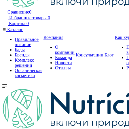
Сравнение
0
Избранные товары
0
Корзина
0
Каталог
Компания
Как ку
Правильное
питание
О
П
Бады
компании
в
Бренды
Консультации
Блог
Команда
П
Комплекс
Новости
о
решений
Отзывы
Р
Органическая
косметика