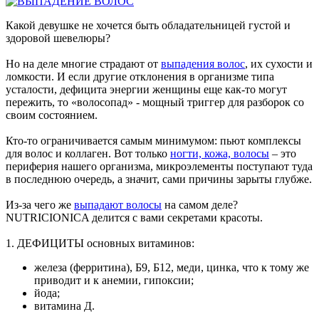
Какой девушке не хочется быть обладательницей густой и
здоровой шевелюры?
Но на деле многие страдают от
выпадения волос
, их сухости и
ломкости. И если другие отклонения в организме типа
усталости, дефицита энергии женщины еще как-то могут
пережить, то «волосопад» - мощный триггер для разборок со
своим состоянием.
Кто-то ограничивается самым минимумом: пьют комплексы
для волос и коллаген. Вот только
ногти, кожа, волосы
– это
периферия нашего организма, микроэлементы поступают туда
в последнюю очередь, а значит, сами причины зарыты глубже.
Из-за чего же
выпадают волосы
на самом деле? ️
NUTRICIONICA делится с вами секретами красоты.
1. ДЕФИЦИТЫ основных витаминов:
железа (ферритина), Б9, Б12, меди, цинка, что к тому же
приводит и к анемии, гипоксии;
йода;
витамина Д.