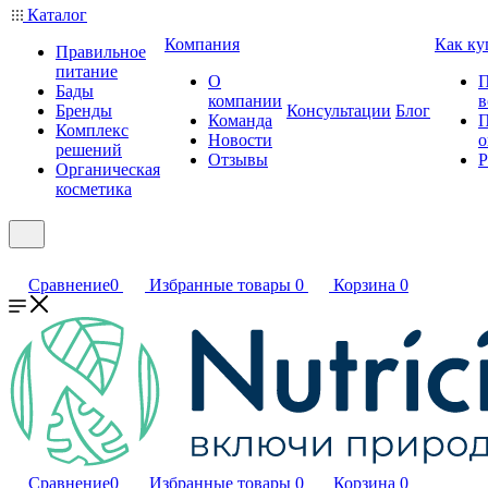
Каталог
Компания
Как ку
Правильное
питание
О
П
Бады
компании
в
Бренды
Консультации
Блог
Команда
П
Комплекс
Новости
о
решений
Отзывы
Р
Органическая
косметика
Сравнение
0
Избранные товары
0
Корзина
0
Сравнение
0
Избранные товары
0
Корзина
0