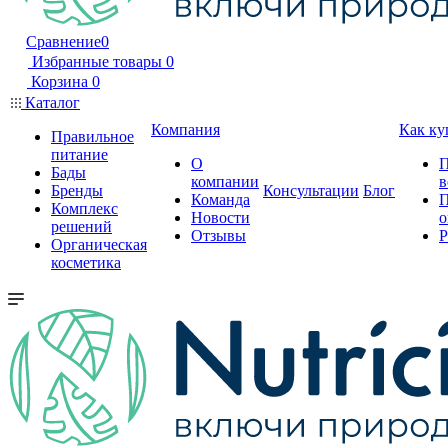
Сравнение
0
Избранные товары
0
Корзина
0
Каталог
Компания
Как ку
Правильное
питание
О
П
Бады
компании
в
Бренды
Консультации
Блог
Команда
П
Комплекс
Новости
о
решений
Отзывы
Р
Органическая
косметика