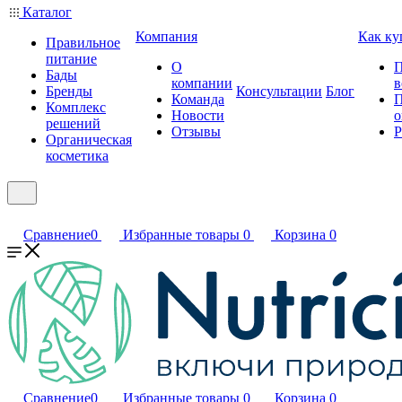
Каталог
Компания
Как ку
Правильное
питание
О
П
Бады
компании
в
Бренды
Консультации
Блог
Команда
П
Комплекс
Новости
о
решений
Отзывы
Р
Органическая
косметика
Сравнение
0
Избранные товары
0
Корзина
0
Сравнение
0
Избранные товары
0
Корзина
0