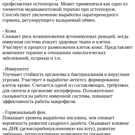
профилактике остеопороза. Может применяться как один из
элементов медикаментозной терапии при остеопорозе.
Способствует увеличению выработки паратиреоидного
гормона, регулирующего кальциевый обмен.
- Кожа
Снижает риск возникновения аутоиммунных реакций, когда
иммунная система атакует здоровые ткани и клетки.
Участвует в процессе размножения клеток кожи. Представляет
компонент терапии в отношении онкологических
заболеваний, псориаза и т.п.
- Иммунитет
Улучшает стойкость организма к бактериальным и вирусным
угрозам. Участвует в выработке антител, формировании
клеток крови. Считается одной из составляющих, требуемых
для синтеза в организме интерферона. Положительно
сказывается на работе иммунной системы, повышает
эффективность работы макрофагов.
- Гормональный фон.
Повышает уровень выработки инсулина, чем снижает
вероятность развития сахарного диабета. Оказывает влияние
на ДНК (дезоксирибонуклеиновую кислоту), развитие
эмбриона, репродуктивные возможности организма.