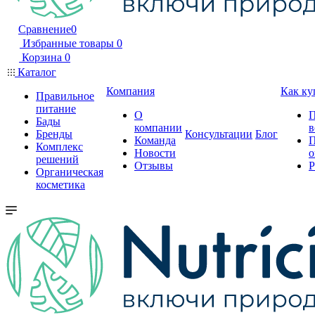
Сравнение
0
Избранные товары
0
Корзина
0
Каталог
Компания
Как ку
Правильное
питание
О
П
Бады
компании
в
Бренды
Консультации
Блог
Команда
П
Комплекс
Новости
о
решений
Отзывы
Р
Органическая
косметика