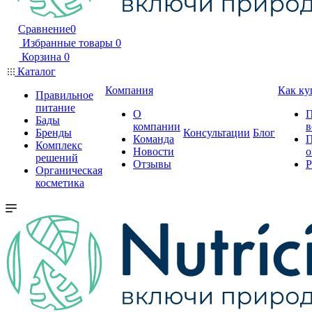
Сравнение
0
Избранные товары
0
Корзина
0
Каталог
Компания
Как ку
Правильное
питание
О
П
Бады
компании
в
Бренды
Консультации
Блог
Команда
П
Комплекс
Новости
о
решений
Отзывы
Р
Органическая
косметика