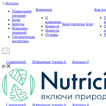
Каталог
Компания
Как ку
Правильное
питание
О
П
Бады
компании
в
Бренды
Консультации
Блог
Команда
П
Комплекс
Новости
о
решений
Отзывы
Р
Органическая
косметика
Сравнение
0
Избранные товары
0
Корзина
0
Сравнение
0
Избранные товары
0
Корзина
0