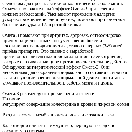
средством для профилактики онкологических заболеваний.
Отмечен положительный эффект Омега-3 при лечении
кожных заболеваний. Уменьшают проявления аллергии,
ускоряют заживление ран и рубцов, помогают при язвенной
болезни желудка и 12-перстной кишки.
Омега-3 помогают при артритах, артрозах, остеохондрозах,
причём пациенты отмечают уменьшение болей и
восстановление подвижности суставов с первых (3-5) дней
приёма препарата. Это связано с выработкой
противовоспалительных простагландинов и лейкотриенов,
которые оказывают мощное противовоспалительное действие.
Обнаружен антиаритмический эффект Омега-3. Они
необходимы для сохранения нормального состояния сетчатки
глаза и функции зрения, для нормальной деятельности мозга,
улучшают производительность работы мозга и память.
Омега-3 рекомендуют при мигрени и стрессе.
Наличие
Регулирует содержание холестерина в крови и жировой обмен
Входит в состав мембран клеток мозга и сетчатки глаза
Благотворно влияет на иммунную, нервную и сердечно-
сосудистую системы