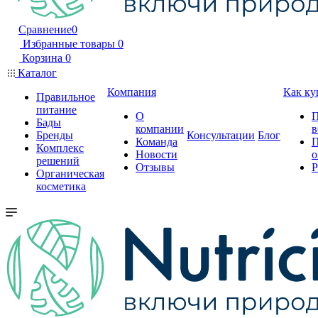
Сравнение
0
Избранные товары
0
Корзина
0
Каталог
Компания
Как ку
Правильное
питание
О
П
Бады
компании
в
Бренды
Консультации
Блог
Команда
П
Комплекс
Новости
о
решений
Отзывы
Р
Органическая
косметика