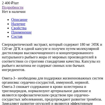
2 400
₽
/шт
Подробности
Нет в наличии
Описание
Наличие
Свойства
Применение
Состав
Сверхкритический экстракт, который содержит 180 мг ЭПК и
120 мг ДГК в одной капсуле и получен путем молекулярной
дистилляции высокоочищенного и концентрированного
натурального рыбьего жира от мировых производителей в
соответствии со строгими стандартами качества. Капсулы из
рыбьего желатина не содержат свиных или бычьих
ингредиентов.
Омега-3– необходима для поддержки жизненноважных систем
организма: сердечно-сосудистой, иммунной, нервной.
Омега-3 снижает содержание в крови холестерина и
триглицеридов, нормализуют артериальное давление и
являются профилактическим средством при сердечно-
сосудистых заболеваниях, предупреждают развитие тромбоза.
Замедляют развитие опухолей и являются эффективным