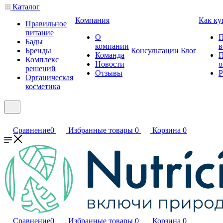
Каталог
Компания
Как ку
Правильное
питание
О
П
Бады
компании
в
Бренды
Консультации
Блог
Команда
П
Комплекс
Новости
о
решений
Отзывы
Р
Органическая
косметика
Сравнение
0
Избранные товары
0
Корзина
0
Сравнение
0
Избранные товары
0
Корзина
0