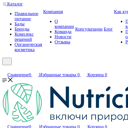
Каталог
Компания
Как ку
Правильное
питание
О
П
Бады
компании
в
Бренды
Консультации
Блог
Команда
П
Комплекс
Новости
о
решений
Отзывы
Р
Органическая
косметика
Сравнение
0
Избранные товары
0
Корзина
0
Сравнение
0
Избранные товары
0
Корзина
0