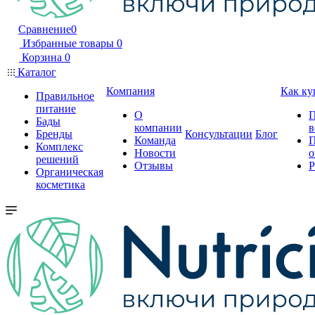
Сравнение
0
Избранные товары
0
Корзина
0
Каталог
Компания
Как ку
Правильное
питание
О
П
Бады
компании
в
Бренды
Консультации
Блог
Команда
П
Комплекс
Новости
о
решений
Отзывы
Р
Органическая
косметика