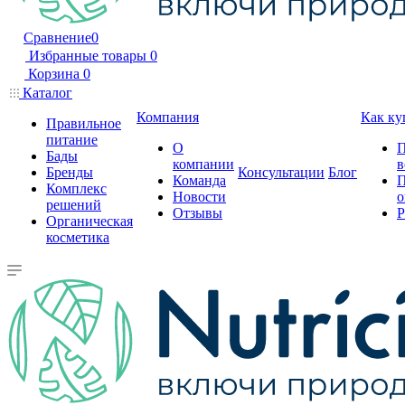
Сравнение
0
Избранные товары
0
Корзина
0
Каталог
Компания
Как ку
Правильное
питание
О
П
Бады
компании
в
Бренды
Консультации
Блог
Команда
П
Комплекс
Новости
о
решений
Отзывы
Р
Органическая
косметика