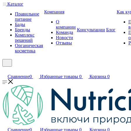
Каталог
Компания
Как ку
Правильное
питание
О
П
Бады
компании
в
Бренды
Консультации
Блог
Команда
П
Комплекс
Новости
о
решений
Отзывы
Р
Органическая
косметика
Сравнение
0
Избранные товары
0
Корзина
0
Сравнение
0
Избранные товары
0
Корзина
0