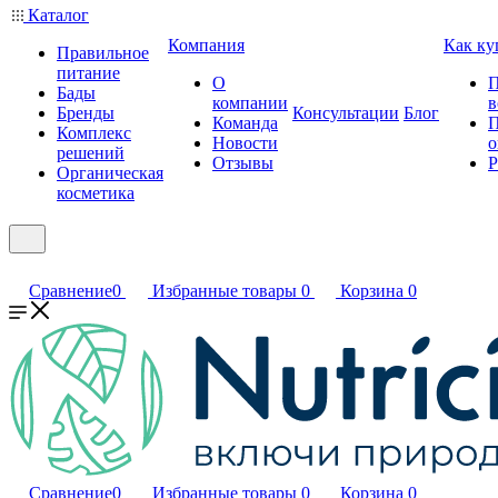
Каталог
Компания
Как ку
Правильное
питание
О
П
Бады
компании
в
Бренды
Консультации
Блог
Команда
П
Комплекс
Новости
о
решений
Отзывы
Р
Органическая
косметика
Сравнение
0
Избранные товары
0
Корзина
0
Сравнение
0
Избранные товары
0
Корзина
0