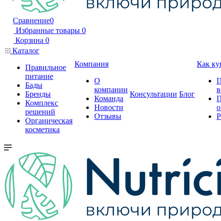
Сравнение
0
Избранные товары
0
Корзина
0
Каталог
Компания
Как ку
Правильное
питание
О
П
Бады
компании
в
Бренды
Консультации
Блог
Команда
П
Комплекс
Новости
о
решений
Отзывы
Р
Органическая
косметика