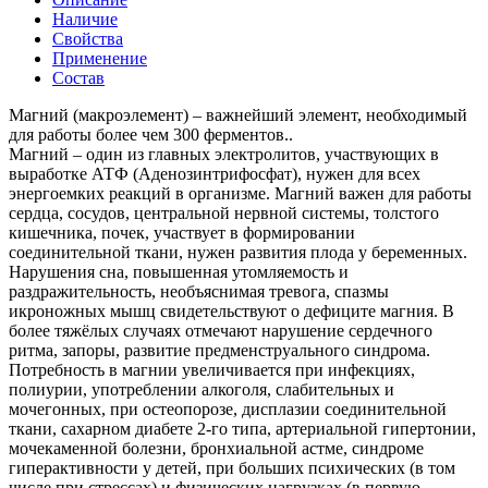
Наличие
Свойства
Применение
Состав
Магний (макроэлемент) – важнейший элемент, необходимый
для работы более чем 300 ферментов..
Магний – один из глaвных электролитов, участвующих в
выработке АТФ (Аденозинтрифосфат), нужен для всех
энергоемких реакций в организме. Магний важен для работы
сердца, сосудов, центральной нервной системы, толстого
кишечника, почек, участвует в формировании
соединительной ткани, нужен развития плода у беременных.
Нарушения сна, повышенная утомляемость и
раздражительность, необъяснимая тревога, спазмы
икроножных мышц свидетельствуют о дефиците магния. В
более тяжёлых случаях отмечают нарушение сердечного
ритма, запоры, развитие предменструального синдрома.
Потребность в магнии увеличивается при инфекциях,
полиурии, употреблении алкоголя, слабительных и
мочегонных, при остеопорозе, дисплазии соединительной
ткани, сахарном диабете 2-го типа, артериальной гипертонии,
мочекаменной болезни, бронхиальной астме, синдроме
гиперактивности у детей, при больших психических (в том
числе при стрессах) и физических нагрузках (в первую