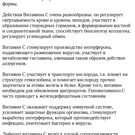
формы.
Действия Витамина С очень разнообразны: он регулирует
свёртываемость крови и уровень липидов, участвует в
образовании стероидных гормонов, в формировании костной
и соединительной ткани, способствует биосинтезу коллагена,
регулирует углеводный обмен.
Витамин С стимулирует производство интерферона,
подавляющего размножение вирусов, участвует в
метаболизме гистамина, уменьшая таким образом действие
аллергенов.
Витамин С участвует в транспорте кислорода, т.к. влияет на
структуру гемоглобина, и помогает кислороду прочно
зацепиться за атомы железа в белке. Кроме того, витамин
необходим для обновления эритроцитов. Гиповитаминоз С
часто приводит к железодефицитным состояниям.
Витамин С оказывает поддержку иммунной системе,
усиливает защитные функции организма, стимулирует
выработку интерферона, который противодействует
инфекции, уничтожает бактерии и вирусы.
Дефицит витамина С ведет к плохой сопротивляемости