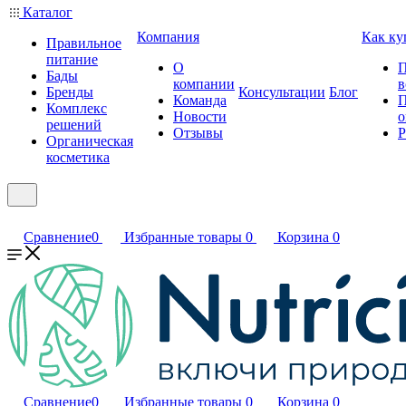
Каталог
Компания
Как ку
Правильное
питание
О
П
Бады
компании
в
Бренды
Консультации
Блог
Команда
П
Комплекс
Новости
о
решений
Отзывы
Р
Органическая
косметика
Сравнение
0
Избранные товары
0
Корзина
0
Сравнение
0
Избранные товары
0
Корзина
0