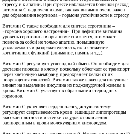
стрессу и к апатии. При стрессе наблюдается большой расход
витамина С надпочечниками, так как витамин очень важен
для образования кортизола – гормона устойчивости к стрессу.
Витамин С также необходим для синтеза серотонина –
«гормона хорошего настроения». При дефиците витамина
уровень серотонина в организме снижается, что может
повлечь за собой не только апатию, повышенную
утомляемость и раздражительность, но и снижение
когнитивных функций (внимание, память и т.д.).
Витамин С регулирует углеводный обмен. Он необходим для
доставки глюкозы в клетку, поскольку облегчает ее транспорт
через клеточную мембрану, предохраняет белки от их
повреждения глюкозой. Витамин также важен для инсулина:
влияет на выделение инсулина из поджелудочной железы в
кровь. Витамин С участвует в образовании стероидных
гормонов.
Витамин С укрепляет сердечно-сосудистую систему:
регулирует свертываемость крови, защищает липопротеиды
высокой плотности и стенки сосудов от окисления
растворенным в крови молекулярным кислородом.
Витамин С влияет на здоровье костей. Наряду с витамином D