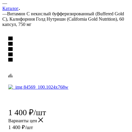
—
Каталог
—
Витамин C некислый буфферизированный (Buffered Gold
C), Калифорния Голд Нутришн (California Gold Nutrition), 60
капсул, 750 мг
1 400
₽
/шт
Варианты цен
1 400
₽
/шт