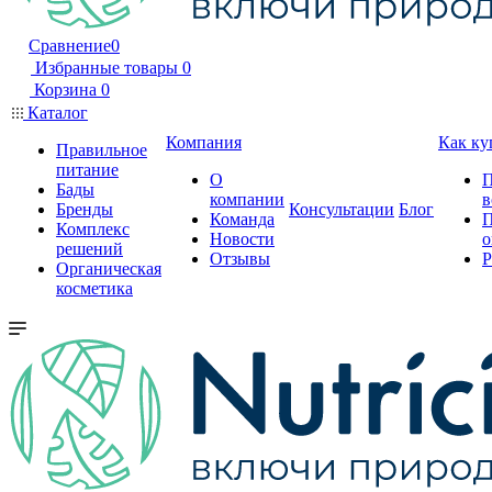
Сравнение
0
Избранные товары
0
Корзина
0
Каталог
Компания
Как ку
Правильное
питание
О
П
Бады
компании
в
Бренды
Консультации
Блог
Команда
П
Комплекс
Новости
о
решений
Отзывы
Р
Органическая
косметика