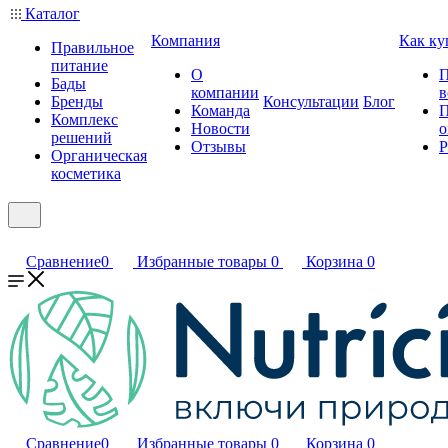
Каталог
Компания
Как ку
Правильное
питание
О
П
Бады
компании
в
Бренды
Консультации
Блог
Команда
П
Комплекс
Новости
о
решений
Отзывы
Р
Органическая
косметика
Сравнение
0
Избранные товары
0
Корзина
0
Сравнение
0
Избранные товары
0
Корзина
0