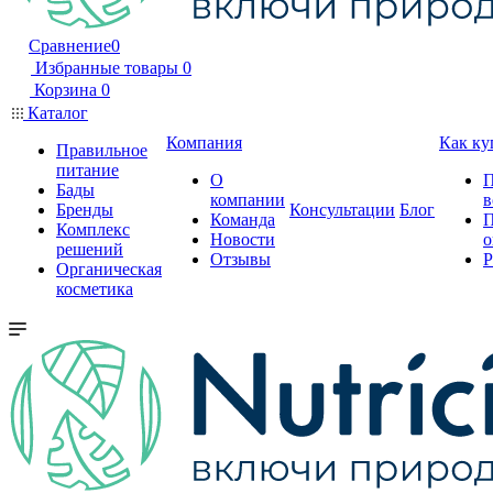
Сравнение
0
Избранные товары
0
Корзина
0
Каталог
Компания
Как ку
Правильное
питание
О
П
Бады
компании
в
Бренды
Консультации
Блог
Команда
П
Комплекс
Новости
о
решений
Отзывы
Р
Органическая
косметика