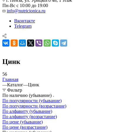
г. Пенза, ул. Урицкого 48, 1 этаж
Пн-Вс с 10:00 до 19:00
info@nutricionica.ru
Вконтакте
Telegram
Цинк
56
Главная
—
Каталог
—
Цинк
Фильтр
По наличию (убывание)
По популярности (убывание)
По популярности (возрастание)
По алфавиту (убывание)
По алфавиту (возрастание)
По цене (убывание)
По цене (возрастание)