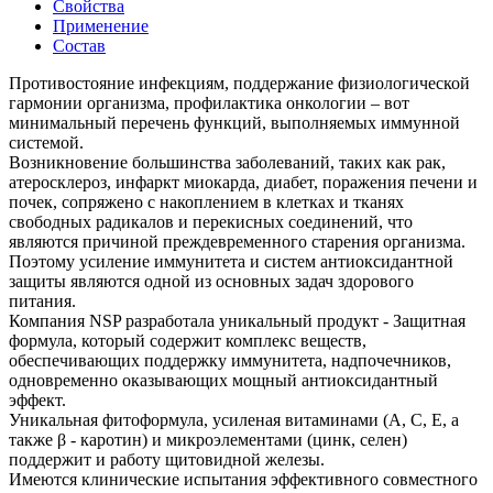
Свойства
Применение
Состав
Противостояние инфекциям, поддержание физиологической
гармонии оргaнизма, профилактика онкологии – вот
минимальный перечень функций, выполняемых иммунной
системой.
Возникновение большинства заболеваний, таких как рак,
атеросклероз, инфаркт миокарда, диабет, поражения печени и
почек, сопряжено с накоплением в клетках и тканях
свободных радикалов и перекисных соединений, что
являются причиной преждевременного старения организма.
Поэтому усиление иммунитета и систем антиоксидантной
защиты являются одной из основных задач здорового
питания.
Компания NSP разработала уникальный продукт - Защитная
формула, который содержит комплекс веществ,
обеспечивающих поддержку иммунитета, надпочечников,
одновременно оказывающих мощный антиоксидантный
эффект.
Уникальная фитоформула, усиленая витаминами (А, С, Е, а
также β - каротин) и микроэлементами (цинк, селен)
поддержит и работу щитовидной железы.
Имеются клинические испытания эффективного совместного