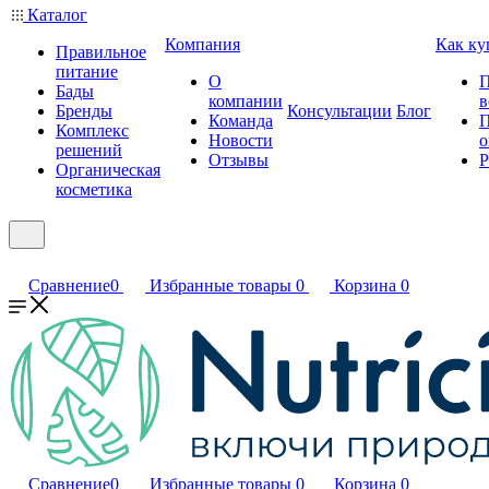
Каталог
Компания
Как ку
Правильное
питание
О
П
Бады
компании
в
Бренды
Консультации
Блог
Команда
П
Комплекс
Новости
о
решений
Отзывы
Р
Органическая
косметика
Сравнение
0
Избранные товары
0
Корзина
0
Сравнение
0
Избранные товары
0
Корзина
0