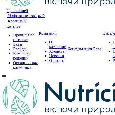
Сравнение
0
Избранные товары
0
Корзина
0
Каталог
Компания
Как ку
Правильное
питание
О
П
Бады
компании
в
Бренды
Консультации
Блог
Команда
П
Комплекс
Новости
о
решений
Отзывы
Р
Органическая
косметика