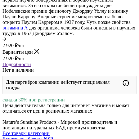
витаминов. За его открытие были присуждены две
Нобелевские премии физиологу Джорджу Уоллу и химику
Паулю Карреру. Впервые строение микроэлемента было
открыто Паулем Каррером в 1937 году. Чуть позже свойства
витамина А
для организма человека были описаны в научных
трудах в 1967 Джорджем Уоллом.
2 920
₽
/шт
Варианты цен
2 920
₽
/шт
Подробности
Нет в наличии
Для партнёров компании действует специальная
скидка
скидка 30% при регистрации
Цена действительна только для интернет-магазина и может
отличаться от цен в розничных магазинах
Nature’s Sunshine Products - Мировой производитель и
поставщик натуральных БАД премиум качества.
Все товары категории
Все товары бренда NSP