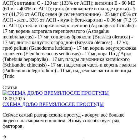
АСП); витамин С - 120 мг (133% от АСП); витамин Е - 60 МЕ
(60 мг - 400% от АСП); цинк (в глюконате и оксиде цинка) - 5
мг (41,7% от АСП); селен (в селенметионине) - 25 мкг (45% от
АСП - жен., 33% от АСП - муж.); бета-каротин - 0,36 мг (7,2 %
от АСП); стебли спаржи лекарственной (Asparagus officinalis) -
17 мг, корень астрагала перепончатого (Astragalus
membranaceus) - 17 мг, соцветия брокколи (Brassica oleracea) -
17 мг; листья капусты огородной (Brassica oleracea) - 17 мг,
гриб рейши (Ganoderma lucidum) - 17 мг, корень элеутерококка
колючего (Eleutherococcus senticosus) - 17 мг, кора По д’Арко
(Tabebuia heptaphylla) - 17 мг, плоды лимонника китайского
(Schisandra chinensis) - 17 мг, надземная часть и корень гваюлы
(Parthenium integrifollium) - 11 мг, надземные части пшеницы
(Tritic
Статьи
18.09.2025
СХЕМА ДО/ВО ВРЕМЯ/ПОСЛЕ ПРОСТУДЫ
Сейчас самый разгар сезона простуд - вокруг всё больше
людей с насморком и кашлем. Этому способствует ряд
факторов.