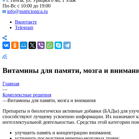
г. Пенза, ул. Урицкого 48, 1 этаж
Пн-Вс с 10:00 до 19:00
info@nutricionica.ru
Вконтакте
Telegram
Витамины для памяти, мозга и вниман
Главная
—
Комплексные решения
—
Витамины для памяти, мозга и внимания
Препараты и биологически активные добавки (БАДы) для улуч
способствуют лучшему усвоению информации. Их назначают к
интеллектуальной деятельностью. Средства этой категории по
улучшить память и концентрацию внимания;
устранить последствия черепно-мозговых травм;