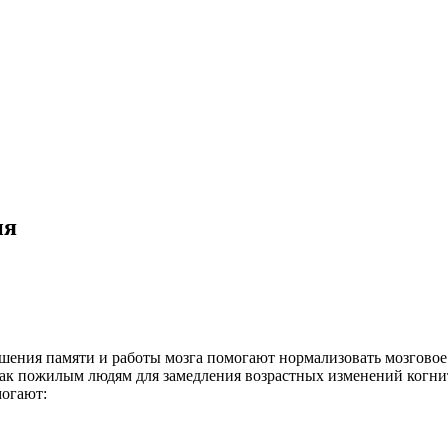
ия
шения памяти и работы мозга помогают нормализовать мозгово
ак пожилым людям для замедления возрастных изменений когни
могают: